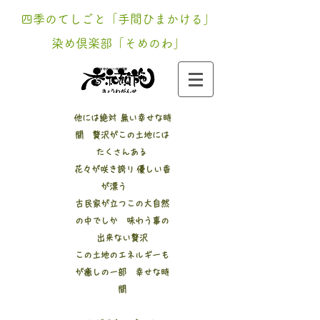
四季のてしごと「手間ひまかける」
染め倶楽部「そめのわ」
新潟 寺泊 200年​古民家
他には絶対 無い幸せな時
間 贅沢がこの土地には
たくさんある
花々が咲き誇り 優しい香
が漂う
古民家が立つこの大自然
の中でしか 味わう事の
出来ない贅沢
この土地のエネルギーも
が癒しの一部 幸せな時
間