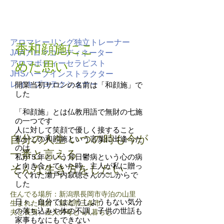
アロマヒーリング独立トレーナー
香和顔施にこ
JAAアロマコーディネーター
アロマボディーセラピスト
めた思い
JHSハーブインストラクター
レイキプロテクショナー
開業当初サロンの名前は「和顔施」で
した
「和顔施」とは仏教用語で無財の七施
の一つです
人に対して笑顔で優しく接すること
自分の人生 いつの時も今が
私がこの和顔施という言葉に出逢った
のは
一番と言える
私が５年という月日鬱病という心の病
と向き合っていた時、主人が私に贈っ
そんな生き方をしたい
てくれた瀬戸内寂聴さんのCDからで
した
住んでる場所：新潟県長岡市寺泊の山里
日々、自分ではどうしようもない気分
生まれた場所：新潟県三条市
の落ち込みや体の不調、子供の世話も
夫と長男、主人の母と4人暮らし
家事もなにもできない