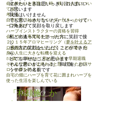
命の終わりを意識した時 残りの人生につい
泣きたいときは思いっきり泣けばいい
て深く
と思います
考える
我慢はいけません
自宅で育て始めたラベンダーがきっかけでハ
でも思いっきりないたら「い～」って
ーブを学び
口角あげて笑顔を取り戻します
ハーブインストラクターの資格を習得
会社での人事異動をきっかけに
私と出逢ってくださった方に笑顔で接
２０１５年アロマヒーリング（
し
夢を叶えるア
ロ魔術®アロマヒーリング
その方の笑顔をいただくことができた
）との出逢い
自
身の人生に大きな転機を迎える
ら
55歳で30年ちかく勤めた会社を早期退職
とても幸せなことと思います
それまで夢のまま終わると思っていた自宅サ
​そんな思いがこもった「和顔施」とい
ロンの夢を叶える
うサロンの名前です
自宅の畑にハーブを育て花に囲まれハーブを
使った生活を楽しんでいる
「和顔施」か
ら「香和顔
施」へ
私が鬱から遠い存在になれたのはアロマ
の力が
​とっても大きいです