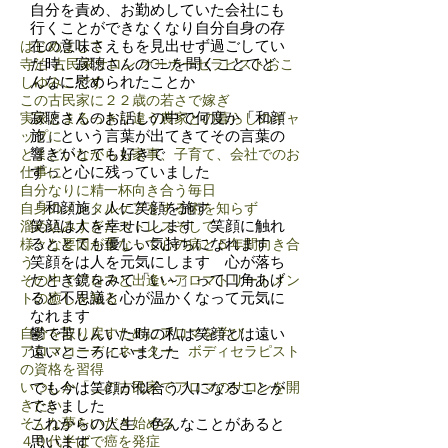
自分を責め、お勤めしていた会社にも
行くことができなくなり自分自身の存
在の意味さえもを見出せず過ごしてい
はじめまして
た時、寂聴さんのCDを聞くことでど
寺泊 古民家サロン オーナーセラピストおこ
んなに慰められたことか
しゆみこです
この古民家に２２歳の若さで嫁ぎ
寂聴さんのお話しの中で何度か「和顔
実家とまるっきり違う農家との暮らしのギャ
施」という言葉が出てきてその言葉の
ップに
響きがとても好きで
とまどいながらも家事、子育て、会社でのお
ずっと心に残っていました
仕事に
自分なりに精一杯向き合う毎日
​「和顔施」人に笑顔を施す
自身のメンタルケアをする術を知らず
笑顔は人を幸せにします 笑顔に触れ
溜め込みすぎたストレスそして
るととても優しい気持ちになれます
様々な要因が重なって心の病と５年間向き合
笑顔をは人を元気にします 心が落ち
う
たとき鏡をみて「い～」って口角あげ
その中でアロマと出逢いアロマトリートメン
ると不思議と心が温かくなって元気に
トの癒しを知る
なれます
自分を取り戻すためにアロマを学び
​鬱で苦しんいた時の私は笑顔とは遠い
アロマコーディネーター ボディセラピスト
遠いところにいました
の資格を習得
いつしか「この古民家でアロマのサロンを開
でも今は笑顔が似合う人になることが
きたい」
できました
そんな夢をいだき始める
これからの人生 色んなことがあると
４０代半ばで癌を発症
思います