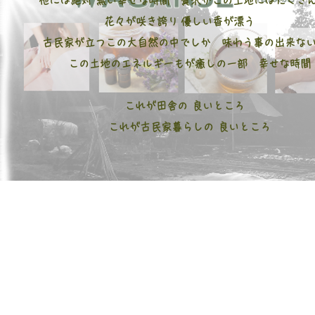
他には絶対 無い幸せな時間 贅沢がこの土地にはたくさ
花々が咲き誇り 優しい香が漂う
古民家が立つこの大自然の中でしか 味わう事の出来な
この土地のエネルギーもが癒しの一部 幸せな時間
これが田舎の 良いところ
これが古民家暮らしの 良いところ