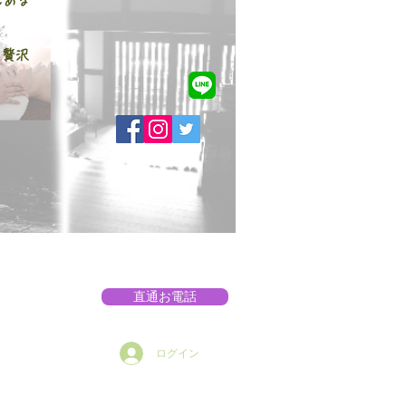
んある
い贅沢
直通お電話
ログイン