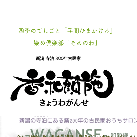
四季のてしごと「手間ひまかける」
染め倶楽部「そめのわ」
新潟 寺泊 200年​古民家