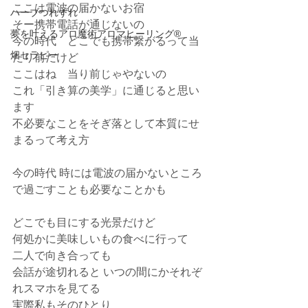
ここは電波の届かないお宿
ハーブつれずれ
そー携帯電話が通じないの
夢を叶えるアロ魔術アロマヒーリング®
今の時代　どこでも携帯繋がるって当
畑セラピー
たり前だけど
ここはね　当り前じゃやないの
これ「引き算の美学」に通じると思い
ます
不必要なことをそぎ落として本質にせ
まるって考え方
今の時代 時には電波の届かないところ
で過ごすことも必要なことかも
どこでも目にする光景だけど
何処かに美味しいもの食べに行って
二人で向き合っても
会話が途切れると いつの間にかそれぞ
れスマホを見てる
実際私もそのひとり