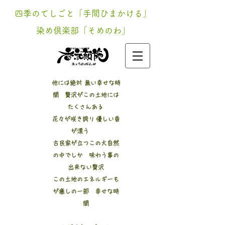
四季のてしごと「手間ひまかける」
染め倶楽部「そめのわ」
新潟 寺泊 200年​古民家
他には絶対 無い幸せな時
間 贅沢がこの土地には
たくさんある
花々が咲き誇り 優しい香
が漂う
古民家が立つこの大自然
の中でしか 味わう事の
出来ない贅沢
この土地のエネルギーも
が癒しの一部 幸せな時
間