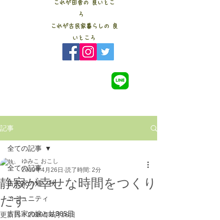
これが田舎の 良いとこ
ろ
これが古民家暮らしの 良
いところ
記事
全ての記事
ゆみこ おこし
全ての記事
2019年4月26日
読了時間: 2分
静寂が幸せな時間をつくり
古民家の畑 秋
だす
コミュニティ
古民家の嫁と姑365日
更新日：
2019年8月16日