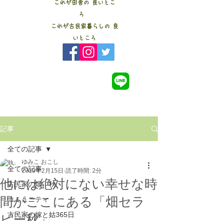
これが田舎の 良いとこ
ろ
これが古民家暮らしの 良
いところ
記事
全ての記事
ゆみこ おこし
全ての記事
2019年2月15日
読了時間: 2分
他には絶対にない幸せな時
古民家の畑 秋
間がここにある「畑セラ
コミュニティ
古民家の嫁と姑365日
ピー秋」