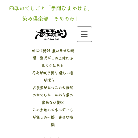
四季のてしごと「手間ひまかける」
染め倶楽部「そめのわ」
新潟 寺泊 200年​古民家
他には絶対 無い幸せな時
間 贅沢がこの土地には
たくさんある
花々が咲き誇り 優しい香
が漂う
古民家が立つこの大自然
の中でしか 味わう事の
出来ない贅沢
この土地のエネルギーも
が癒しの一部 幸せな時
間