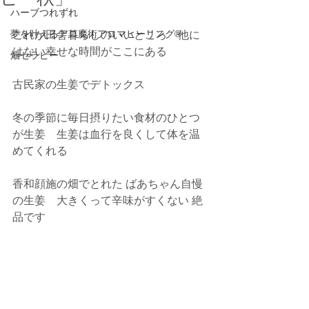
ハーブつれずれ
夢を叶えるアロ魔術アロマヒーリング®
これが田舎暮らしのいいところ　他に
はない幸せな時間がここにある
畑セラピー
古民家の生姜でデトックス
冬の季節に毎日摂りたい食材のひとつ
が生姜　生姜は血行を良くして体を温
めてくれる
香和顔施の畑でとれた ばあちゃん自慢
の生姜　大きくって辛味がすくない 絶
品です