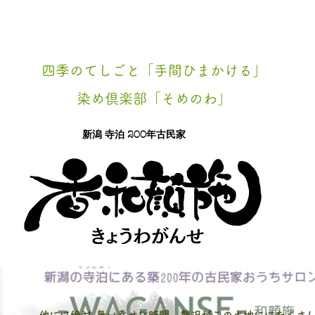
四季のてしごと「手間ひまかける」
染め倶楽部「そめのわ」
新潟 寺泊 200年​古民家