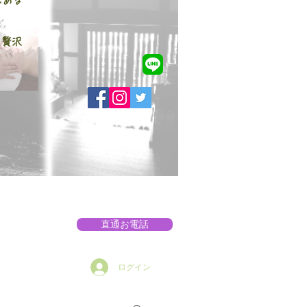
んある
い贅沢
直通お電話
ログイン