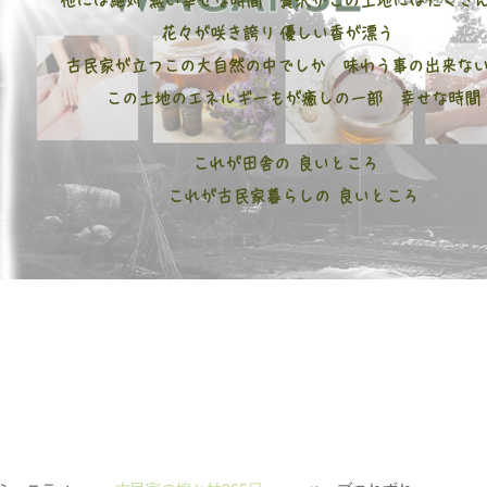
他には絶対 無い幸せな時間 贅沢がこの土地にはたくさ
花々が咲き誇り 優しい香が漂う
古民家が立つこの大自然の中でしか 味わう事の出来な
この土地のエネルギーもが癒しの一部 幸せな時間
これが田舎の 良いところ
これが古民家暮らしの 良いところ