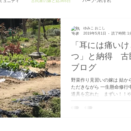
ミュニティ
古民家の嫁と姑365日
ハーブつれずれ
グ®
畑セラピー
ゆみこ おこし
2019年5月1日
読了時間: 1
「耳には痛いけ
つ」と納得 古
ブログ
野菜作り見習いの嫁は 姑か
ただきながら 一生懸命修行
道具を忘れた まずい！！や
ると ばーちゃんからの一言
簡単に効率よくするか考えな
えて...