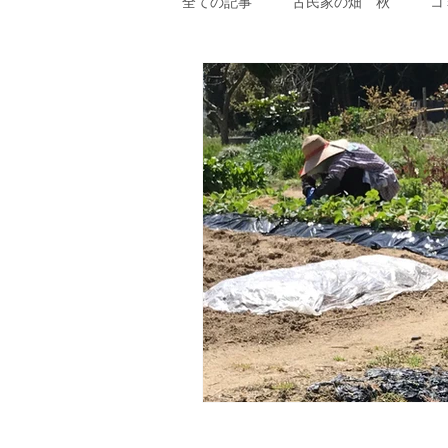
全ての記事
古民家の畑 秋
コ
夢を叶えるアロ魔術アロマヒーリン