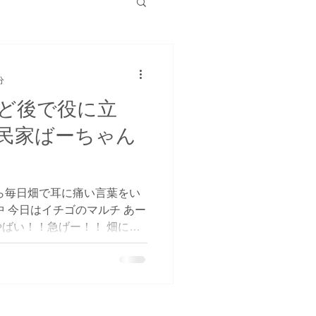
分
ど後で役に立
民家ばーちゃん
ら毎日畑で耳に痛い言葉をい
中 今日はイチゴのマルチ あー
ばい！！急げー！！ 畑に戻
 「百姓の仕事てのは いかに
がらやる 道具もちゃんと揃